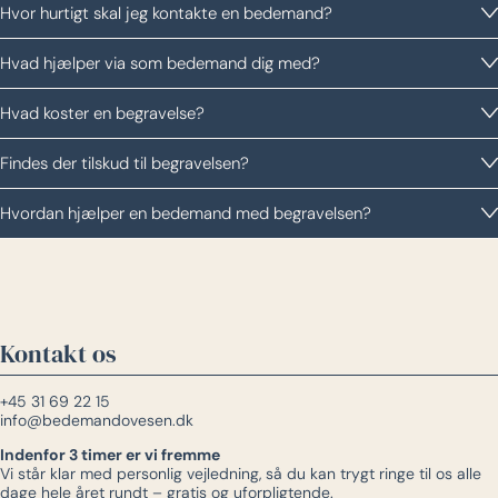
Hvor hurtigt skal jeg kontakte en bedemand?
Hvad hjælper via som bedemand dig med?
Hvad koster en begravelse?
Findes der tilskud til begravelsen?
Hvordan hjælper en bedemand med begravelsen?
Kontakt os
+45 31 69 22 15
info@bedemandovesen.dk
Indenfor 3 timer er vi fremme
Vi står klar med personlig vejledning, så du kan trygt ringe til os alle
dage hele året rundt – gratis og uforpligtende.