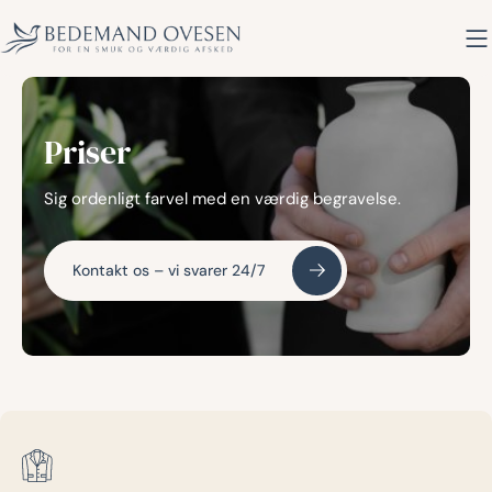
Hop
til
indholdet
Priser
Sig ordenligt farvel med en værdig begravelse.
Kontakt os – vi svarer 24/7