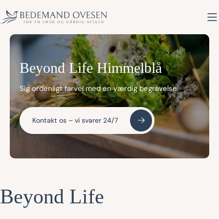
Hop
til
indholdet
Beyond Life Himmelblå
Sig ordenligt farvel med en værdig begravelse.
Kontakt os – vi svarer 24/7
Beyond Life